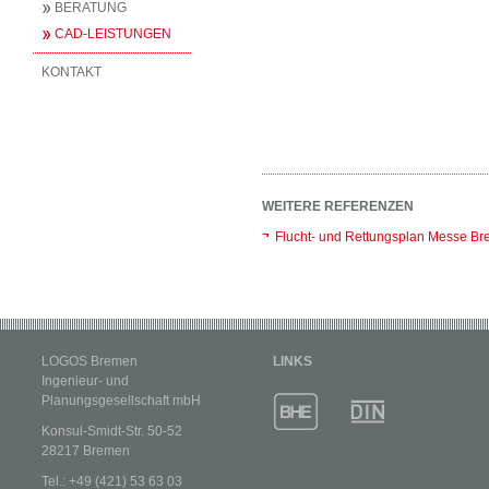
BERATUNG
CAD-LEISTUNGEN
KONTAKT
WEITERE REFERENZEN
Flucht- und Rettungsplan Messe B
LOGOS Bremen
LINKS
Ingenieur- und
Planungsgesellschaft mbH
Konsul-Smidt-Str. 50-52
28217 Bremen
Tel.: +49 (421) 53 63 03